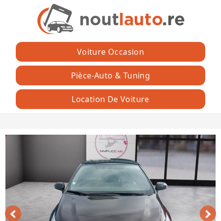
Voiture Occasion
Pièce-Auto & Tuning
Location De Voiture