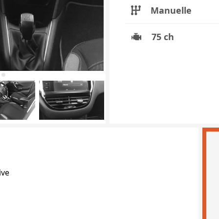
Manuelle
75 ch
ive