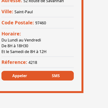
Adresse:
52 Route de Savannah
Ville:
Saint-Paul
Code Postale:
97460
Horaire:
Du Lundi au Vendredi
De 8H à 18H30
Et le Samedi de 8H à 12H
Réference:
4218
Appeler
SMS