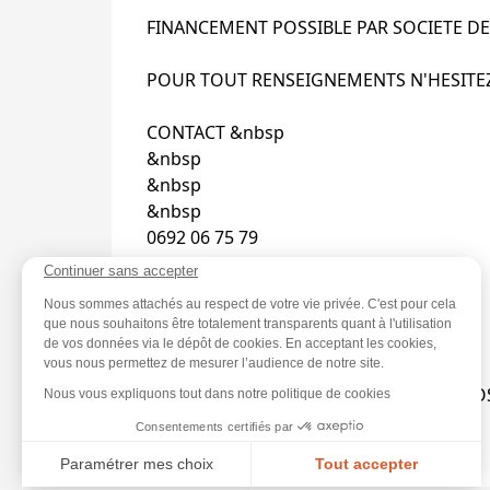
FINANCEMENT POSSIBLE PAR SOCIETE DE
POUR TOUT RENSEIGNEMENTS N'HESITE
CONTACT &nbsp
&nbsp
&nbsp
&nbsp
0692 06 75 79
Continuer sans accepter
&nbsp
Nous sommes attachés au respect de votre vie privée. C'est pour cela
que nous souhaitons être totalement transparents quant à l'utilisation
de vos données via le dépôt de cookies. En acceptant les cookies,
vous nous permettez de mesurer l’audience de notre site.
POSSIBILITE DE RECHERCHE &nbsp
PERSONNALISEE DE VEHICULE SELON VO
Nous vous expliquons tout dans notre politique de cookies
Consentements certifiés par
Paramétrer mes choix
Tout accepter