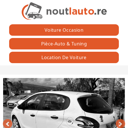
Voiture Occasion
Pièce-Auto & Tuning
Location De Voiture