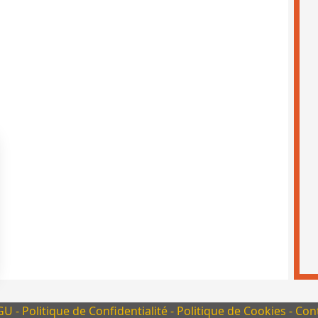
s Options
ètres de confidentialité, en garantissant la conformité avec le
GU
-
Politique de Confidentialité
-
Politique de Cookies
-
Con