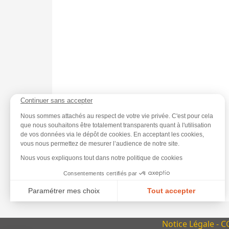
Continuer sans accepter
Nous sommes attachés au respect de votre vie privée. C'est pour cela
que nous souhaitons être totalement transparents quant à l'utilisation
de vos données via le dépôt de cookies. En acceptant les cookies,
vous nous permettez de mesurer l’audience de notre site.
Nous vous expliquons tout dans notre politique de cookies
Consentements certifiés par
Paramétrer mes choix
Tout accepter
Axeptio consent
Plateforme de Gestion du Consentement : Personnalisez vo
Notre plateforme vous permet d'adapter et de gérer vos param
Notice Légale
-
C