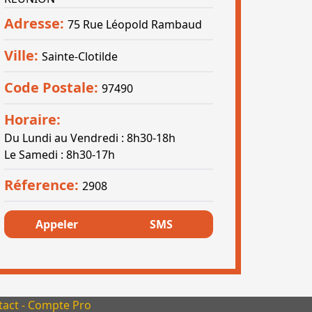
Adresse:
75 Rue Léopold Rambaud
Ville:
Sainte-Clotilde
Code Postale:
97490
Horaire:
Du Lundi au Vendredi : 8h30-18h
Le Samedi : 8h30-17h
Réference:
2908
Appeler
SMS
s réglementations. Personnalisez vos préférences pour contrôler
tact
-
Compte Pro