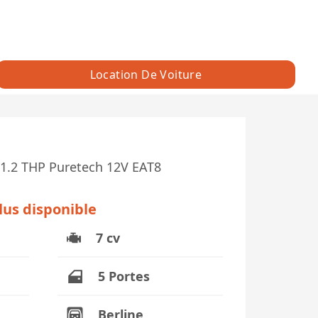
Location De Voiture
 1.2 THP Puretech 12V EAT8
o
plus disponible
7 cv
5 Portes
Berline