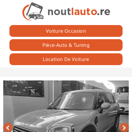
Voiture Occasion
Pièce-Auto & Tuning
Location De Voiture