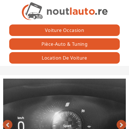
Voiture Occasion
Pièce-Auto & Tuning
Location De Voiture