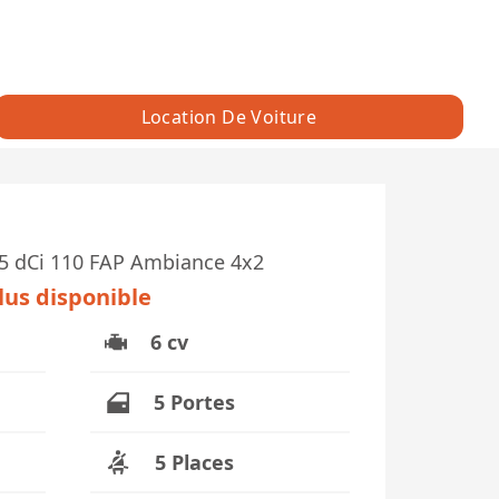
Location De Voiture
.5 dCi 110 FAP Ambiance 4x2
plus disponible
6 cv
5 Portes
5 Places