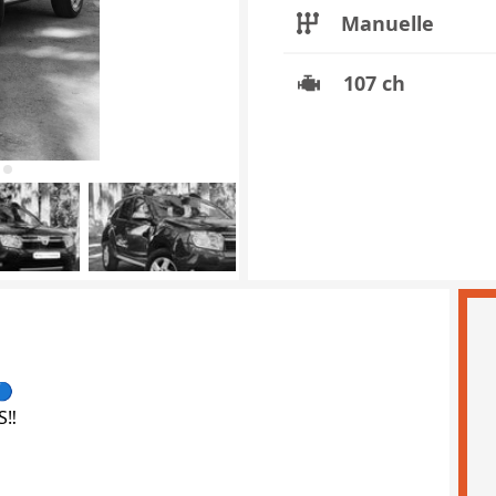
Manuelle
107 ch
🔵
‼️