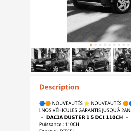
Description
🔵🟠 NOUVEAUTÉS ⭐️ NOUVEAUTÉS 🟠
‼️NOS VÉHICULES GARANTIS JUSQU’À 2ANS
🔹 𝗗𝗔𝗖𝗜𝗔 𝗗𝗨𝗦𝗧𝗘𝗥 𝟭.𝟱 𝗗𝗖𝗜 𝟭𝟭𝟬𝗖𝗛 🔹
Puissance : 110CH