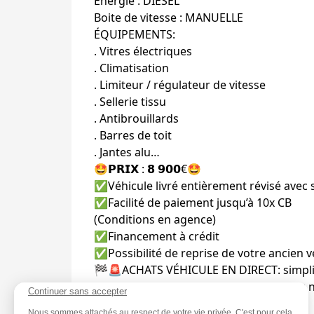
Énergie : DIESEL
Boite de vitesse : MANUELLE
ÉQUIPEMENTS:
. Vitres électriques
. Climatisation
. Limiteur / régulateur de vitesse
. Sellerie tissu
. Antibrouillards
. Barres de toit
. Jantes alu…
🤩𝗣𝗥𝗜𝗫 : 𝟴 𝟵𝟬𝟬€🤩
✅Véhicule livré entièrement révisé avec 
✅Facilité de paiement jusqu’à 10x CB
(Conditions en agence)
✅Financement à crédit
✅Possibilité de reprise de votre ancien v
🏁🚨ACHATS VÉHICULE EN DIRECT: simplifie
Pour plus de renseignements contactez n
Continuer sans accepter
☎️0693 86 16 03
Nous sommes attachés au respect de votre vie privée. C'est pour cela